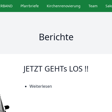
ERBAND
Pfarrbriefe
Kirchenrenovierung
Team
Sak
Berichte
JETZT GEHTs LOS !!
Weiterlesen
über
JETZT
GEHTs
LOS
!!