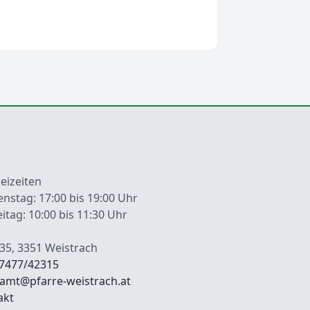
eizeiten
enstag: 17:00 bis 19:00 Uhr
eitag: 10:00 bis 11:30 Uhr
35, 3351 Weistrach
7477/42315
ramt@pfarre-weistrach.at
ßzeilenmenü
akt