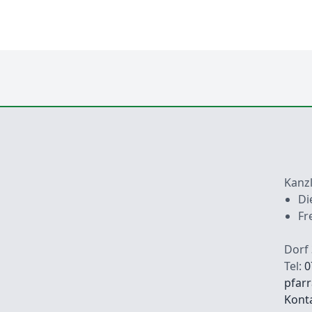
Kanzl
Di
Fr
Dorf 
Tel:
0
pfar
Fu
Kont