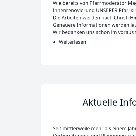
Wie bereits von Pfarrmoderator Mag.
Innenrenovierung UNSERER Pfarrkir
Die Arbeiten werden nach Christi H
Genauere Informationen werden la
Wir bedanken uns schon im voraus f
Weiterlesen
über
Die
Renovierung
kann
beginnen
Aktuelle In
Seit mittlerweile mehr als einem Ja
Vorbereitungen und Planungen zur 