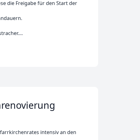
e die Freigabe für den Start der
 andauern.
racher....
nrenovierung
farrkirchenrates intensiv an den