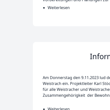
Weiterlesen
über
Aktuelle
Information
zum
Status
der
Kirchenrenovierung
Infor
Am Donnerstag den 9.11.2023 lud d
Weistrach ein. Projektleiter Karl St
für alle Weistracher und Weistracher
Zusammengehörigkeit der Bewohne
Weiterlesen
über